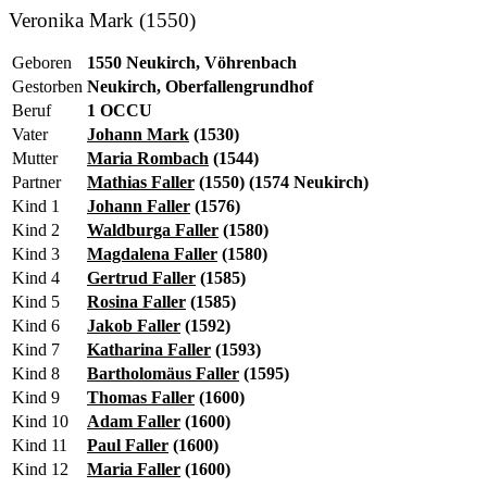
Veronika Mark (1550)
Geboren
1550 Neukirch, Vöhrenbach
Gestorben
Neukirch, Oberfallengrundhof
Beruf
1 OCCU
Vater
Johann Mark
(1530)
Mutter
Maria Rombach
(1544)
Partner
Mathias Faller
(1550) (1574 Neukirch)
Kind 1
Johann Faller
(1576)
Kind 2
Waldburga Faller
(1580)
Kind 3
Magdalena Faller
(1580)
Kind 4
Gertrud Faller
(1585)
Kind 5
Rosina Faller
(1585)
Kind 6
Jakob Faller
(1592)
Kind 7
Katharina Faller
(1593)
Kind 8
Bartholomäus Faller
(1595)
Kind 9
Thomas Faller
(1600)
Kind 10
Adam Faller
(1600)
Kind 11
Paul Faller
(1600)
Kind 12
Maria Faller
(1600)