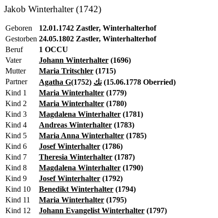
Jakob Winterhalter (1742)
Geboren
12.01.1742 Zastler, Winterhalterhof
Gestorben
24.05.1802 Zastler, Winterhalterhof
Beruf
1 OCCU
Vater
Johann Winterhalter
(1696)
Mutter
Maria Tritschler
(1715)
Partner
Agatha Gنك
(1752) (15.06.1778 Oberried)
Kind 1
Maria Winterhalter
(1779)
Kind 2
Maria Winterhalter
(1780)
Kind 3
Magdalena Winterhalter
(1781)
Kind 4
Andreas Winterhalter
(1783)
Kind 5
Maria Anna Winterhalter
(1785)
Kind 6
Josef Winterhalter
(1786)
Kind 7
Theresia Winterhalter
(1787)
Kind 8
Magdalena Winterhalter
(1790)
Kind 9
Josef Winterhalter
(1792)
Kind 10
Benedikt Winterhalter
(1794)
Kind 11
Maria Winterhalter
(1795)
Kind 12
Johann Evangelist Winterhalter
(1797)