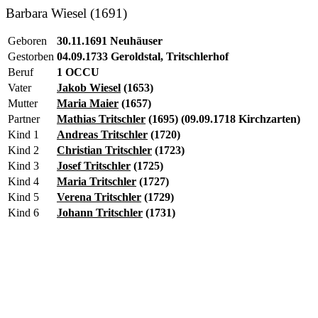
Barbara Wiesel (1691)
Geboren
30.11.1691 Neuhäuser
Gestorben
04.09.1733 Geroldstal, Tritschlerhof
Beruf
1 OCCU
Vater
Jakob Wiesel
(1653)
Mutter
Maria Maier
(1657)
Partner
Mathias Tritschler
(1695) (09.09.1718 Kirchzarten)
Kind 1
Andreas Tritschler
(1720)
Kind 2
Christian Tritschler
(1723)
Kind 3
Josef Tritschler
(1725)
Kind 4
Maria Tritschler
(1727)
Kind 5
Verena Tritschler
(1729)
Kind 6
Johann Tritschler
(1731)