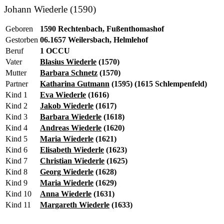
Johann Wiederle (1590)
Geboren
1590 Rechtenbach, Fußenthomashof
Gestorben
06.1657 Weilersbach, Helmlehof
Beruf
1 OCCU
Vater
Blasius Wiederle
(1570)
Mutter
Barbara Schnetz
(1570)
Partner
Katharina Gutmann
(1595) (1615 Schlempenfeld)
Kind 1
Eva Wiederle
(1616)
Kind 2
Jakob Wiederle
(1617)
Kind 3
Barbara Wiederle
(1618)
Kind 4
Andreas Wiederle
(1620)
Kind 5
Maria Wiederle
(1621)
Kind 6
Elisabeth Wiederle
(1623)
Kind 7
Christian Wiederle
(1625)
Kind 8
Georg Wiederle
(1628)
Kind 9
Maria Wiederle
(1629)
Kind 10
Anna Wiederle
(1631)
Kind 11
Margareth Wiederle
(1633)