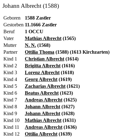
Johann Albrecht (1588)
Geboren
1588 Zastler
Gestorben
11.1666 Zastler
Beruf
1 OCCU
Vater
Mathias Albrecht
(1565)
Mutter
N. N.
(1568)
Partner
Ottilia Thoma
(1588) (1613 Kirchzarten)
Kind 1
Christian Albrecht
(1614)
Kind 2
Brigitta Albrecht
(1616)
Kind 3
Lorenz Albrecht
(1618)
Kind 4
Georg Albrecht
(1619)
Kind 5
Zacharias Albrecht
(1621)
Kind 6
Beatus Albrecht
(1623)
Kind 7
Andreas Albrecht
(1625)
Kind 8
Johann Albrecht
(1627)
Kind 9
Johann Albrecht
(1628)
Kind 10
Mathias Albrecht
(1631)
Kind 11
Andreas Albrecht
(1636)
Kind 12
Ottilia Albrecht
(1639)