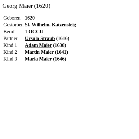
Georg Maier (1620)
Geboren
1620
Gestorben
St. Wilhelm, Katzensteig
Beruf
1 OCCU
Partner
Ursula Straub
(1616)
Kind 1
Adam Maier
(1638)
Kind 2
Martin Maier
(1641)
Kind 3
Maria Maier
(1646)