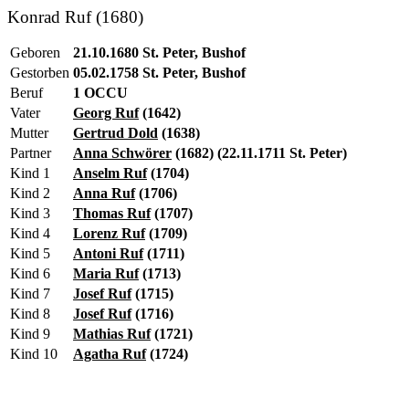
Konrad Ruf (1680)
Geboren
21.10.1680 St. Peter, Bushof
Gestorben
05.02.1758 St. Peter, Bushof
Beruf
1 OCCU
Vater
Georg Ruf
(1642)
Mutter
Gertrud Dold
(1638)
Partner
Anna Schwörer
(1682) (22.11.1711 St. Peter)
Kind 1
Anselm Ruf
(1704)
Kind 2
Anna Ruf
(1706)
Kind 3
Thomas Ruf
(1707)
Kind 4
Lorenz Ruf
(1709)
Kind 5
Antoni Ruf
(1711)
Kind 6
Maria Ruf
(1713)
Kind 7
Josef Ruf
(1715)
Kind 8
Josef Ruf
(1716)
Kind 9
Mathias Ruf
(1721)
Kind 10
Agatha Ruf
(1724)