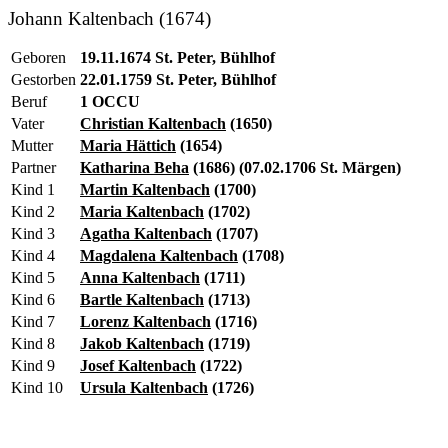
Johann Kaltenbach (1674)
Geboren
19.11.1674 St. Peter, Bühlhof
Gestorben
22.01.1759 St. Peter, Bühlhof
Beruf
1 OCCU
Vater
Christian Kaltenbach
(1650)
Mutter
Maria Hättich
(1654)
Partner
Katharina Beha
(1686) (07.02.1706 St. Märgen)
Kind 1
Martin Kaltenbach
(1700)
Kind 2
Maria Kaltenbach
(1702)
Kind 3
Agatha Kaltenbach
(1707)
Kind 4
Magdalena Kaltenbach
(1708)
Kind 5
Anna Kaltenbach
(1711)
Kind 6
Bartle Kaltenbach
(1713)
Kind 7
Lorenz Kaltenbach
(1716)
Kind 8
Jakob Kaltenbach
(1719)
Kind 9
Josef Kaltenbach
(1722)
Kind 10
Ursula Kaltenbach
(1726)