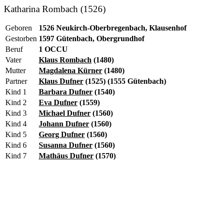
Katharina Rombach (1526)
Geboren
1526 Neukirch-Oberbregenbach, Klausenhof
Gestorben
1597 Gütenbach, Obergrundhof
Beruf
1 OCCU
Vater
Klaus Rombach
(1480)
Mutter
Magdalena Kürner
(1480)
Partner
Klaus Dufner
(1525) (1555 Gütenbach)
Kind 1
Barbara Dufner
(1540)
Kind 2
Eva Dufner
(1559)
Kind 3
Michael Dufner
(1560)
Kind 4
Johann Dufner
(1560)
Kind 5
Georg Dufner
(1560)
Kind 6
Susanna Dufner
(1560)
Kind 7
Mathäus Dufner
(1570)