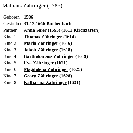
Mathäus Zähringer (1586)
Geboren
1586
Gestorben
31.12.1666 Buchenbach
Partner
Anna Saier
(1595) (1613 Kirchzarten)
Kind 1
Thomas Zähringer
(1614)
Kind 2
Maria Zähringer
(1616)
Kind 3
Jakob Zähringer
(1618)
Kind 4
Bartholomäus Zähringer
(1619)
Kind 5
Eva Zähringer
(1621)
Kind 6
Magdalena Zähringer
(1625)
Kind 7
Georg Zähringer
(1628)
Kind 8
Katharina Zähringer
(1631)