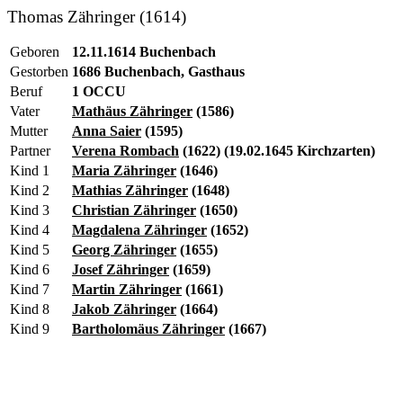
Thomas Zähringer (1614)
Geboren
12.11.1614 Buchenbach
Gestorben
1686 Buchenbach, Gasthaus
Beruf
1 OCCU
Vater
Mathäus Zähringer
(1586)
Mutter
Anna Saier
(1595)
Partner
Verena Rombach
(1622) (19.02.1645 Kirchzarten)
Kind 1
Maria Zähringer
(1646)
Kind 2
Mathias Zähringer
(1648)
Kind 3
Christian Zähringer
(1650)
Kind 4
Magdalena Zähringer
(1652)
Kind 5
Georg Zähringer
(1655)
Kind 6
Josef Zähringer
(1659)
Kind 7
Martin Zähringer
(1661)
Kind 8
Jakob Zähringer
(1664)
Kind 9
Bartholomäus Zähringer
(1667)