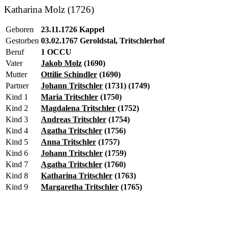
Katharina Molz (1726)
Geboren
23.11.1726 Kappel
Gestorben
03.02.1767 Geroldstal, Tritschlerhof
Beruf
1 OCCU
Vater
Jakob Molz
(1690)
Mutter
Ottilie Schindler
(1690)
Partner
Johann Tritschler
(1731) (1749)
Kind 1
Maria Tritschler
(1750)
Kind 2
Magdalena Tritschler
(1752)
Kind 3
Andreas Tritschler
(1754)
Kind 4
Agatha Tritschler
(1756)
Kind 5
Anna Tritschler
(1757)
Kind 6
Johann Tritschler
(1759)
Kind 7
Agatha Tritschler
(1760)
Kind 8
Katharina Tritschler
(1763)
Kind 9
Margaretha Tritschler
(1765)