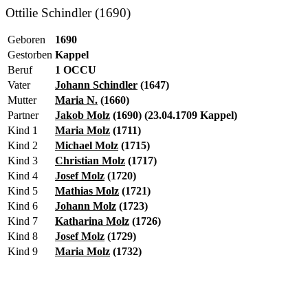
Ottilie Schindler (1690)
Geboren
1690
Gestorben
Kappel
Beruf
1 OCCU
Vater
Johann Schindler
(1647)
Mutter
Maria N.
(1660)
Partner
Jakob Molz
(1690) (23.04.1709 Kappel)
Kind 1
Maria Molz
(1711)
Kind 2
Michael Molz
(1715)
Kind 3
Christian Molz
(1717)
Kind 4
Josef Molz
(1720)
Kind 5
Mathias Molz
(1721)
Kind 6
Johann Molz
(1723)
Kind 7
Katharina Molz
(1726)
Kind 8
Josef Molz
(1729)
Kind 9
Maria Molz
(1732)