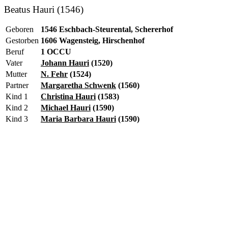
Beatus Hauri (1546)
Geboren
1546 Eschbach-Steurental, Schererhof
Gestorben
1606 Wagensteig, Hirschenhof
Beruf
1 OCCU
Vater
Johann Hauri
(1520)
Mutter
N. Fehr
(1524)
Partner
Margaretha Schwenk
(1560)
Kind 1
Christina Hauri
(1583)
Kind 2
Michael Hauri
(1590)
Kind 3
Maria Barbara Hauri
(1590)