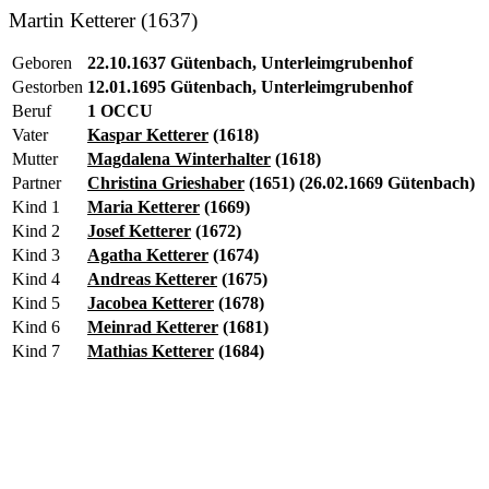
Martin Ketterer (1637)
Geboren
22.10.1637 Gütenbach, Unterleimgrubenhof
Gestorben
12.01.1695 Gütenbach, Unterleimgrubenhof
Beruf
1 OCCU
Vater
Kaspar Ketterer
(1618)
Mutter
Magdalena Winterhalter
(1618)
Partner
Christina Grieshaber
(1651) (26.02.1669 Gütenbach)
Kind 1
Maria Ketterer
(1669)
Kind 2
Josef Ketterer
(1672)
Kind 3
Agatha Ketterer
(1674)
Kind 4
Andreas Ketterer
(1675)
Kind 5
Jacobea Ketterer
(1678)
Kind 6
Meinrad Ketterer
(1681)
Kind 7
Mathias Ketterer
(1684)