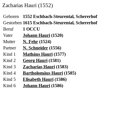
Zacharias Hauri (1552)
Geboren
1552 Eschbach-Steurental, Schererhof
Gestorben
1615 Eschbach-Steurental, Schererhof
Beruf
1 OCCU
Vater
Johann Hauri
(1520)
Mutter
N. Fehr
(1524)
Partner
N. Schneider
(1556)
Kind 1
Mathäus Hauri
(1577)
Kind 2
Georg Hauri
(1581)
Kind 3
Zacharias Hauri
(1583)
Kind 4
Bartholomäus Hauri
(1585)
Kind 5
Elisabeth Hauri
(1586)
Kind 6
Johann Hauri
(1586)